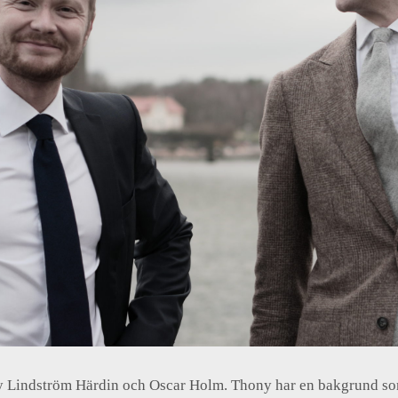
y Lindström Härdin och Oscar Holm. Thony har en bakgrund som