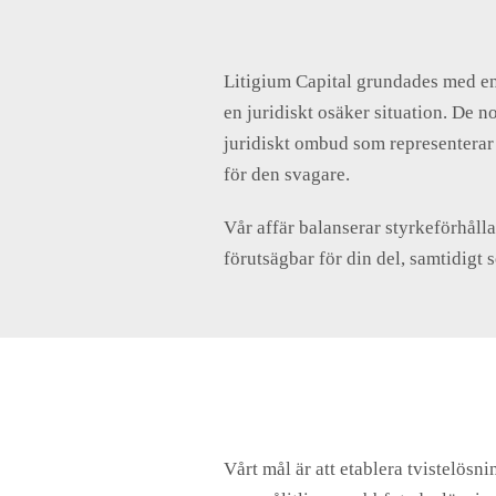
Litigium Capital grundades med en v
en juridiskt osäker situation. De n
juridiskt ombud som representerar d
för den svagare.
Vår affär balanserar styrkeförhålla
förutsägbar för din del, samtidigt s
Vårt mål är att etablera tvistelös