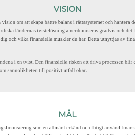
VISION
ision om att skapa bättre balans i rättssystemet och hantera de 
ordiska ländernas tvistelösning amerikaniseras gradvis och det b
ig och vilka finansiella muskler du har. Detta utnyttjas av finan
ndena i en tvist. Den finansiella risken att driva processen bli
om sannolikheten till positivt utfall ökar.
MÅL
ningsfinansiering som en allmänt erkänd och flitigt använd fina