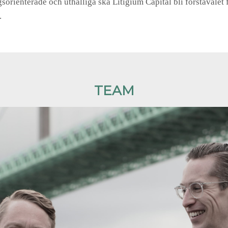
gsorienterade och uthålliga ska Litigium Capital bli förstavalet 
.
TEAM