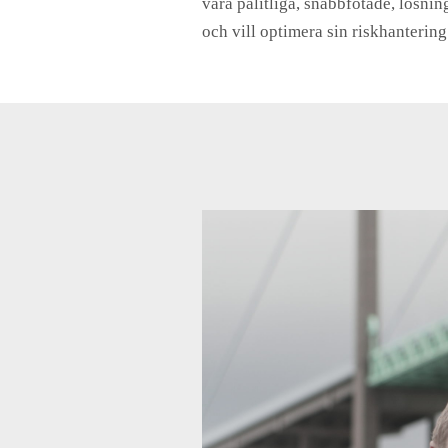
vara pålitliga, snabbfotade, lösnin
och vill optimera sin riskhantering