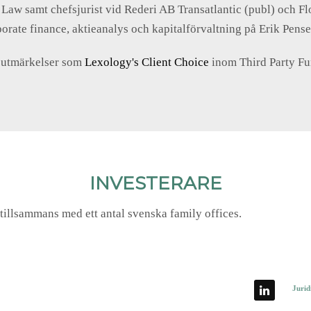
w samt chefsjurist vid Rederi AB Transatlantic (publ) och Floa
rporate finance, aktieanalys och kapitalförvaltning på Erik Pen
t utmärkelser som
Lexology's Client Choice
inom Third Party F
INVESTERARE
tillsammans med ett antal svenska family offices
.
Jurid